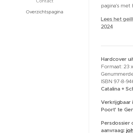
Contact
pagina's met 
Overzichtspagina
Lees het geï
2024
Hardcover uit
Formaat: 23 x
Genummerde e
ISBN 97-8-94
Catalina + S
Verkrijgbaar
Poort' te Gen
Persdossier 
aanvraag
:
jo