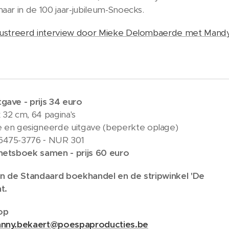
haar in de 100 jaar-jubileum-Snoecks.
llustreerd interview door Mieke Delombaerde met Mand
gave - prijs 34 euro
 32 cm, 64 pagina's
n gesigneerde uitgave (beperkte oplage)
6475-3776 ⁃ NUR 301
chetsboek samen - prijs 60 euro
 in de Standaard boekhandel en de stripwinkel 'De
t.
op
hnny.bekaert@poespaproducties.be