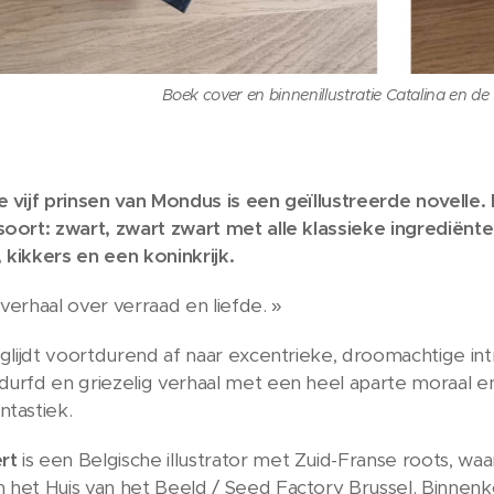
Boek cover en binnenillustratie Catalina en de
e vijf prinsen van Mondus is een geïllustreerde novelle
soort: zwart, zwart zwart met alle klassieke ingrediënte
 kikkers en een koninkrijk.
 verhaal over verraad en liefde. »
n glijdt voortdurend af naar excentrieke, droomachtige in
durfd en griezelig verhaal met een heel aparte moraal e
ntastiek.
rt
is een Belgische illustrator met Zuid-Franse roots, w
 het Huis van het Beeld / Seed Factory Brussel. Binnenkor