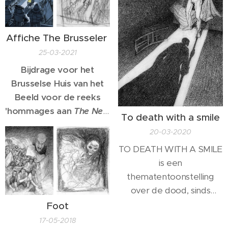
Affiche The Brusseler
25-03-2021
Bijdrage voor het
Brusselse Huis van het
Beeld voor de reeks
'hommages aan
The New
To death with a smile
Yorker'
. Meer dan 100
20-03-2020
bekende illustratoren
TO DEATH WITH A SMILE
gingen in op de
is een
uitnodiging. Elk van ons
thematentoonstelling
ontwierp, in de stijl van
over de dood, sinds
The New Yorker,
een
mensenheugenis een
Foot
fictieve omslag op het
onuitputtelijke
thema Brussel: een
17-05-2018