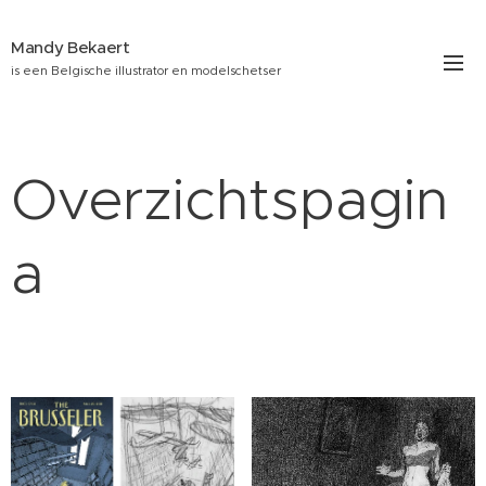
Mandy Bekaert
is een Belgische illustrator en modelschetser
Overzichtspagin
a